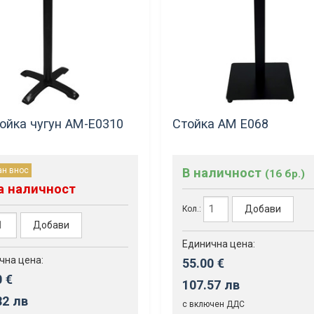
ойка чугун АМ-Е0310
Стойка AM Е068
ан внос
В наличност
(16 бр.)
а наличност
Добави
Кол.:
Добави
Единична цена:
чна цена:
55.00 €
0 €
107.57 лв
82 лв
с включен ДДС