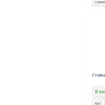
с вклю
Стойк
В н
Кол.: