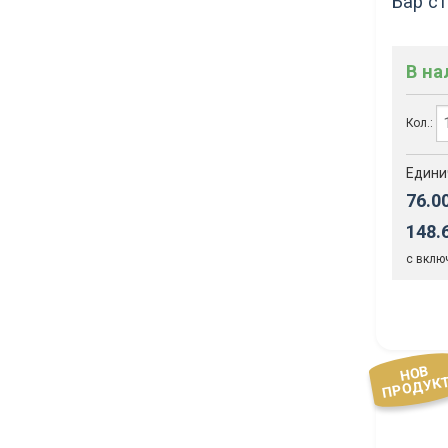
Бар с
В н
Кол.:
Едини
76.0
148.
с вклю
НОВ
ПРОДУК