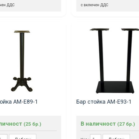
чен ДДС
с включен ДДС
тойка AM-Е89-1
Бар стойка AM-Е93-1
аличност
В наличност
(25 бр.)
(27 бр.)