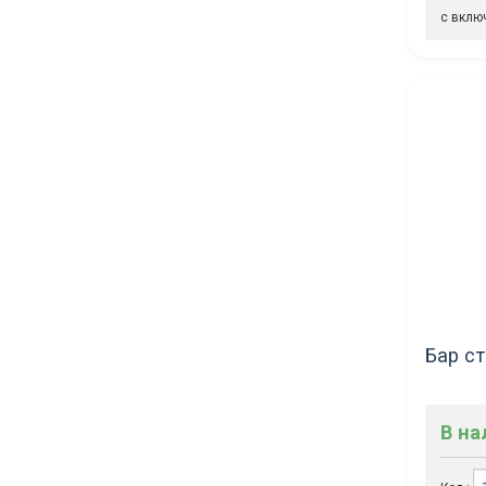
с вклю
Бар с
В н