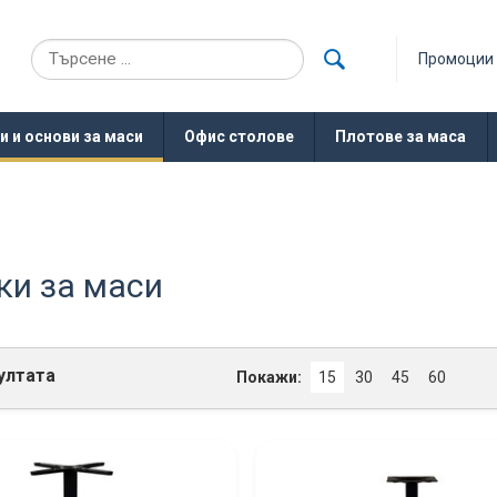
Промоции
и и основи за маси
Офис столове
Плотове за маса
ки за маси
ултата
Покажи:
15
30
45
60