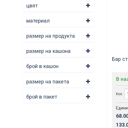
цвят
материал
размер на продукта
размер на кашона
Бар с
брой в кашон
В н
размер на пакета
Кол.:
брой в пакет
Едини
68.0
133.