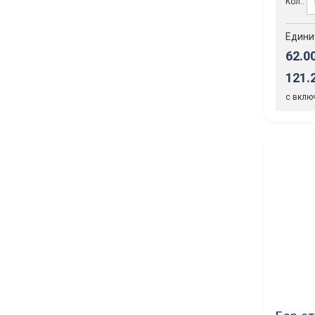
Кол.:
Едини
62.0
121.
с вклю