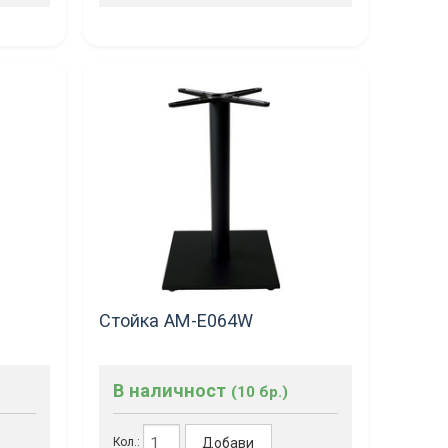
Стойка AM-Е064W
В наличност
(10 бр.)
Добави
Кол.: