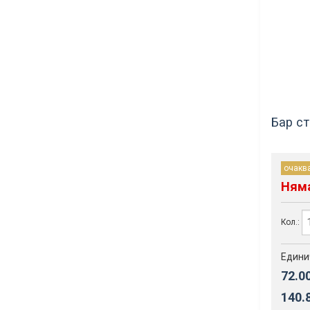
Бар ст
очакв
Ням
Кол.:
Едини
72.0
140.