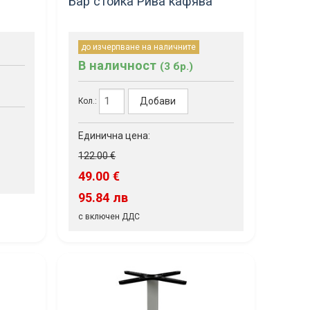
Бар стойка Рива кафява
до изчерпване на наличните
В наличност
(3 бр.)
Добави
Кол.:
Единична цена:
122.00 €
49.00 €
95.84 лв
с включен ДДС