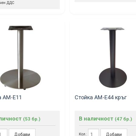
чен ДДС
а AM-E11
Стойка AM-E44 кръг
аличност
В наличност
(53 бр.)
(47 бр.)
Добави
Добави
Кол.: