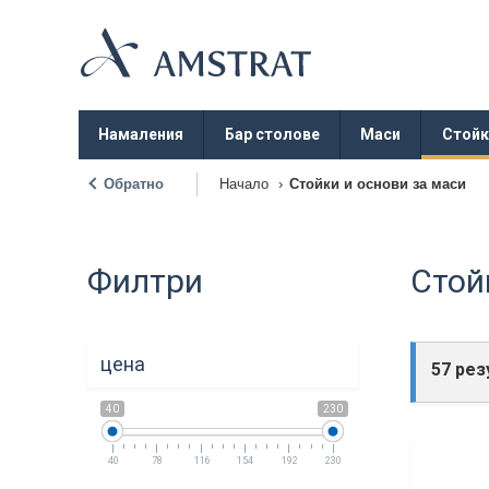
Намаления
Бар столове
Маси
Стойк
Обратно
Начало
›
Стойки и основи за маси
|
Филтри
Стой
цена
57 рез
40
230
40
78
116
154
192
230