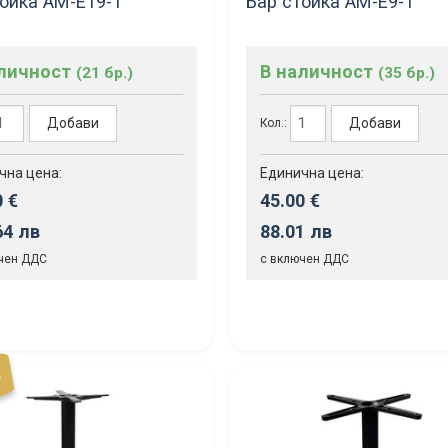
тойка АМ-Е19-1
Бар стойка АМ-Е9-1
аличност
В наличност
(21 бр.)
(35 бр.)
Добави
Добави
Кол.:
чна цена:
Единична цена:
0 €
45.00 €
64 лв
88.01 лв
чен ДДС
с включен ДДС
Т