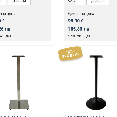
Добави
Добави
Кол.:
чна цена:
Единична цена:
0 €
95.00 €
26 лв
185.80 лв
чен ДДС
с включен ДДС
НОВ
ПРОДУКТ