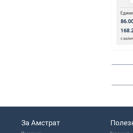
Едини
86.0
168.
с вклю
За Амстрат
Полез