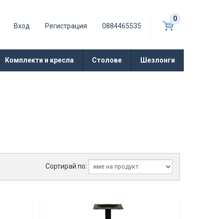
0
Вход
Регистрация
0884465535
Комплекти и кресла
Столове
Шезлонги
Сортирай по: