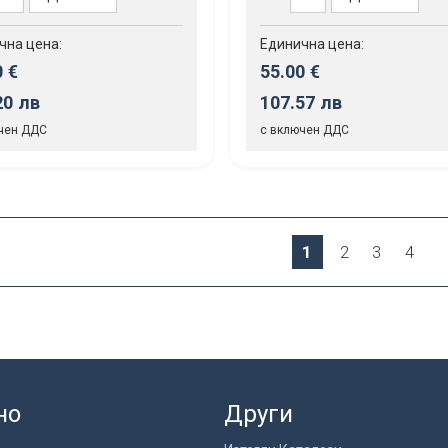
чна цена:
Единична цена:
0 €
55.00 €
20 лв
107.57 лв
чен ДДС
с включен ДДС
1
2
3
4
но
Други