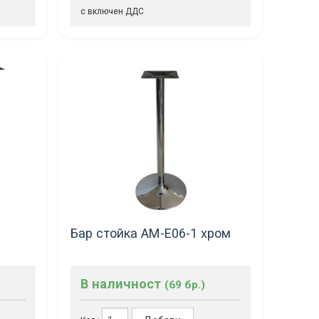
с включен ДДС
Бар стойка АМ-Е06-1 хром
В наличност
(69 бр.)