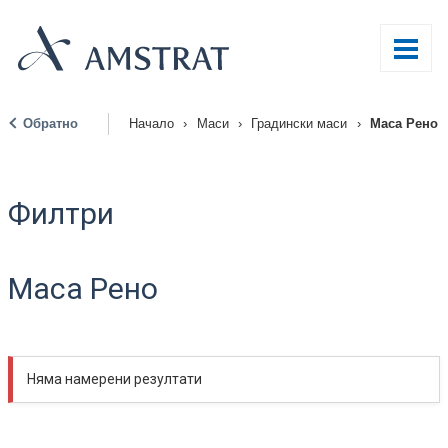
Обратно
Начало
›
Маси
›
Градински маси
›
Маса Рено
|
Филтри
Маса Рено
Няма намерени резултати