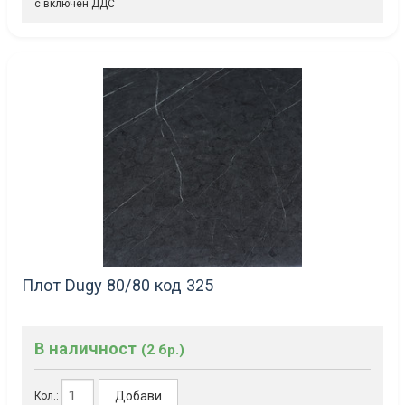
с включен ДДС
Плот Dugy 80/80 код 325
В наличност
(2 бр.)
Добави
Кол.: