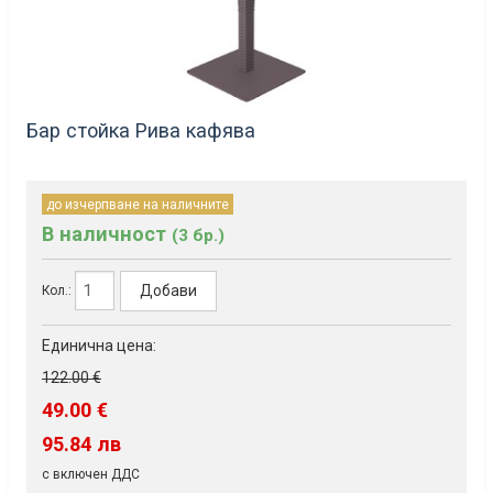
Бар стойка Рива кафява
до изчерпване на наличните
В наличност
(3 бр.)
Добави
Кол.:
Единична цена:
122.00 €
49.00 €
95.84 лв
с включен ДДС