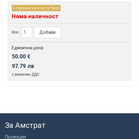
с поръчка на стек 22 броя
Няма наличност
Добави
Кол.:
Единична цена:
50.00 €
97.79 лв
с включен ДДС
За Амстрат
Промоции