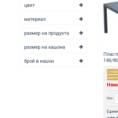
цвят
материал
размер на продукта
размер на кашона
Пласт
140/8
брой в кашон
с поръ
наличн
Ням
Кол.:
Едини