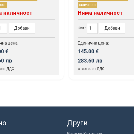
ост
наличност
а наличност
Няма наличност
Добави
Добави
Кол.:
чна цена:
Единична цена:
00 €
145.00 €
60 лв
283.60 лв
чен ДДС
с включен ДДС
но
Други
Изтегли Каталози