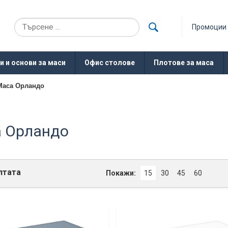
Промоции
и и основи за маси
Офис столове
Плотове за маса
Маса Орландо
 Орландо
лтата
Покажи:
15
30
45
60