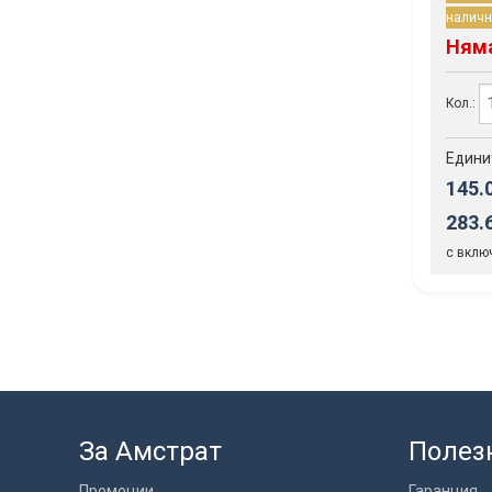
наличн
Ням
Кол.:
Едини
145.
283.
с вклю
За Амстрат
Полез
Промоции
Гаранция