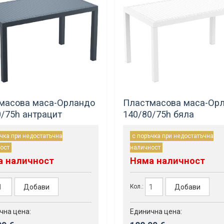
масова маса-Орландо
Пластмасова маса-Ор
0/75h антрацит
140/80/75h бяла
чка при недостатъчна
с поръчка при недостатъчна
ост
наличност
а наличност
Няма наличност
Добави
Добави
Кол.:
чна цена:
Единична цена: