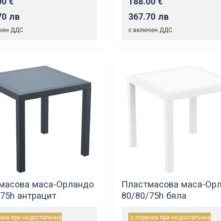
00 €
188.00 €
70 лв
367.70 лв
чен ДДС
с включен ДДС
масова маса-Орландо
Пластмасова маса-Ор
/75h антрацит
80/80/75h бяла
чка при недостатъчна
с поръчка при недостатъчна