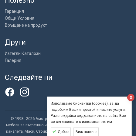
Полезно
Гаранция
Общи Условия
Връщане на продукт
Други
Изтегли Каталози
Галерия
Следвайте ни
x
Използваме бисквитки (cookies), за да
подобрим Вашия престой и нашите услуги.
Разглеждайки съдържанието на сайта Вие
© 1998 - 2026 Амстрат ООД - внос, търговия и производство на
се съгласявате с използването им.
мебели за вътрешно и външно обзавеждане. Бар столове, Кресла и
канапета, Маси, Стойки за маси, Столове, Офис столове, Шезлонги,
Добре
Виж повече