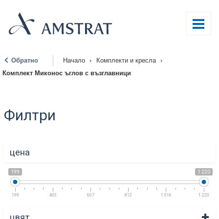
Обратно
Начало
›
Комплекти и кресла
›
|
Комплект Миконос ъглов с възглавници
Филтри
цена
199
1 220
199
403
607
812
1 016
1 220
цвят