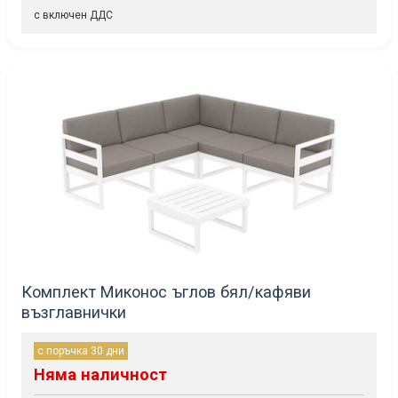
с включен ДДС
Комплект Миконос ъглов бял/кафяви
възглавнички
с поръчка 30 дни
Няма наличност