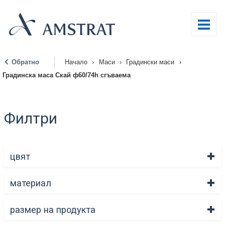
Обратно
Начало
›
Маси
›
Градински маси
›
|
Градинска маса Скай ф60/74h сгъваема
Филтри
цвят
материал
размер на продукта