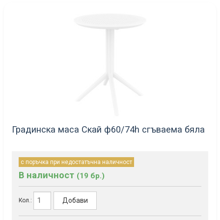
Градинска маса Скай ф60/74h сгъваема бяла
с поръчка при недостатъчна наличност
В наличност
(19 бр.)
Добави
Кол.: