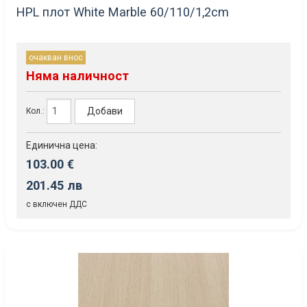
HPL плот White Marble 60/110/1,2cm
очакван внос
Няма наличност
Добави
Кол.:
Единична цена:
103.00 €
201.45 лв
с включен ДДС