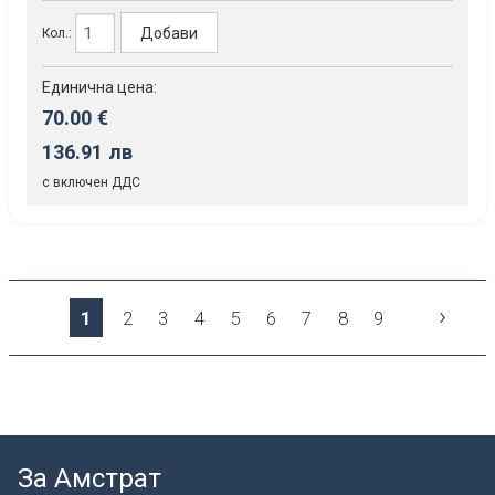
Добави
Кол.:
Единична цена:
70.00 €
136.91 лв
с включен ДДС
›
1
2
3
4
5
6
7
8
9
За Амстрат