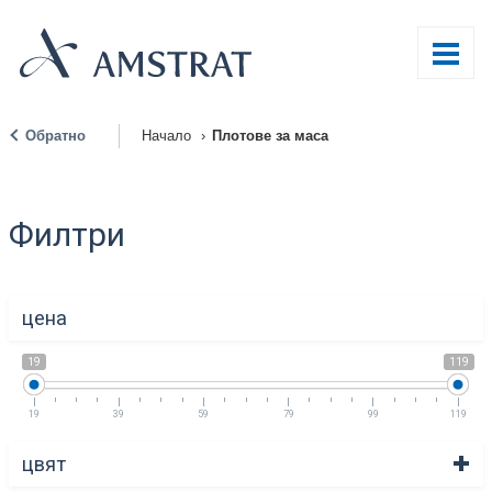
Обратно
Начало
›
Плотове за маса
|
Филтри
цена
19
119
19
39
59
79
99
119
цвят