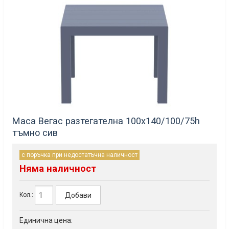
Маса Вегас разтегателна 100х140/100/75h
тъмно сив
с поръчка при недостатъчна наличност
Няма наличност
Добави
Кол.:
Единична цена: