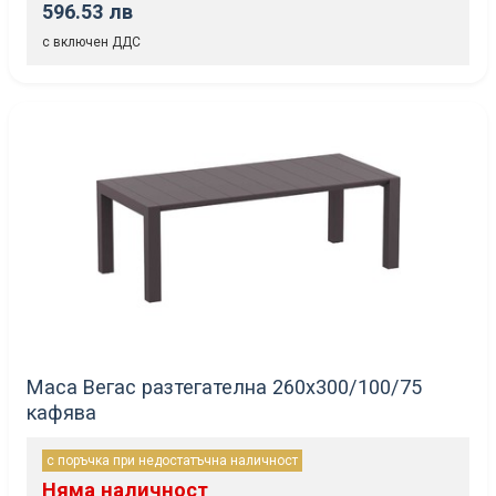
596.53 лв
с включен ДДС
Маса Вегас разтегателна 260х300/100/75
кафява
с поръчка при недостатъчна наличност
Няма наличност