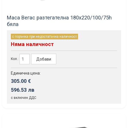
Маса Вегас разтегателна 180х220/100/75h
бяла
с поръчка при недостатъчна наличност
Няма наличност
Добави
Кол.:
Единична цена:
305.00 €
596.53 лв
с включен ДДС