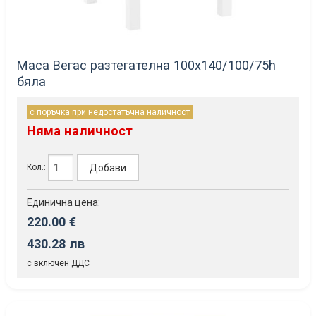
Маса Вегас разтегателна 100х140/100/75h
бяла
с поръчка при недостатъчна наличност
Няма наличност
Добави
Кол.:
Единична цена:
220.00 €
430.28 лв
с включен ДДС