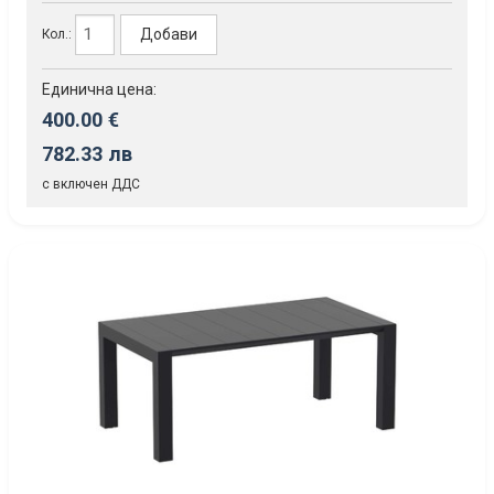
Добави
Кол.:
Единична цена:
400.00 €
782.33 лв
с включен ДДС