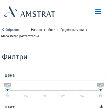
Обратно
Начало
›
Маси
›
Градински маси
›
|
Маса Вегас разтегателна
Филтри
цена
220
400
220
256
292
328
364
400
цвят