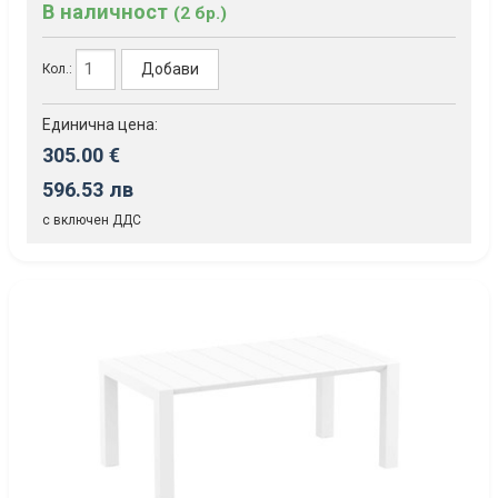
В наличност
(2 бр.)
Добави
Кол.:
Единична цена:
305.00 €
596.53 лв
с включен ДДС