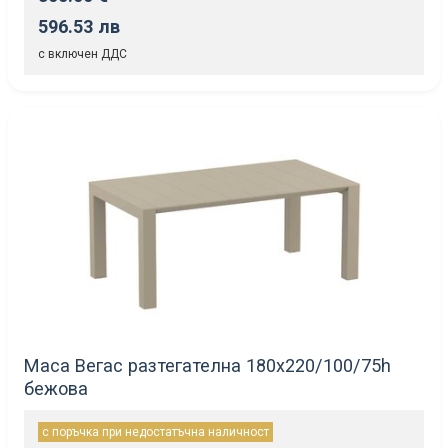
596.53 лв
с включен ДДС
Маса Вегас разтегателна 180х220/100/75h
бежова
с поръчка при недостатъчна наличност