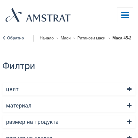
Обратно
Начало
›
Маси
›
Ратанови маси
›
Маса 45-2
|
Филтри
цвят
материал
размер на продукта