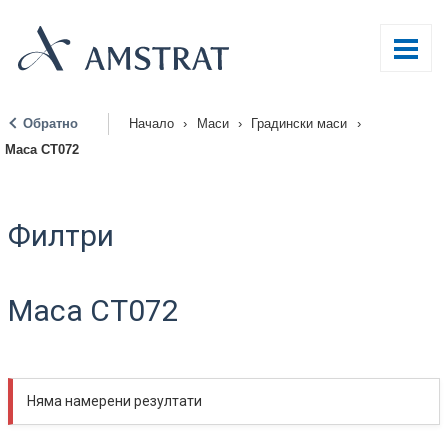
Обратно
Начало
›
Маси
›
Градински маси
›
|
Маса CT072
Филтри
Маса CT072
Няма намерени резултати