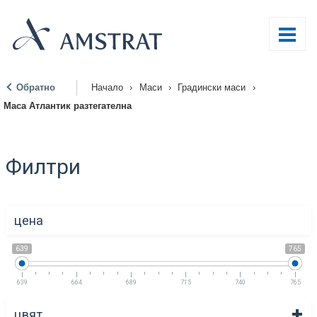
Обратно
Начало
›
Маси
›
Градински маси
›
|
Маса Атлантик разтегателна
Филтри
цена
639
765
639
664
689
715
740
765
цвят