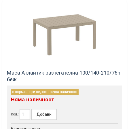
Маса Атлантик разтегателна 100/140-210/76h
беж
с поръчка при недостатъчна наличност
Няма наличност
Добави
Кол.:
Единична цена: