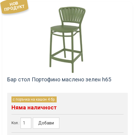
НОВ
ПРОДУКТ
Бар стол Портофино маслено зелен h65
с поръчка на кашон 4 бр.
Няма наличност
Добави
Кол.: