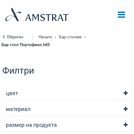
Обратно
Начало
›
Бар столове
›
|
Бар стол Портофино h65
Филтри
цвят
материал
размер на продукта