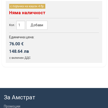
с поръчка на кашон 4 бр.
Няма наличност
Добави
Кол.:
Единична цена:
76.00 €
148.64 лв
с включен ДДС
За Амстрат
Промоции