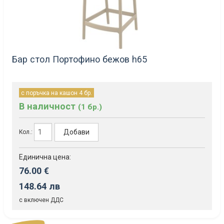
Бар стол Портофино бежов h65
с поръчка на кашон 4 бр.
В наличност
(1 бр.)
Добави
Кол.:
Единична цена:
76.00 €
148.64 лв
с включен ДДС