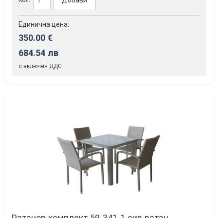
Добави
Единична цена:
350.00 €
684.54 лв
с включен ДДС
Ратанов комплект 59-341-1 сив ратан