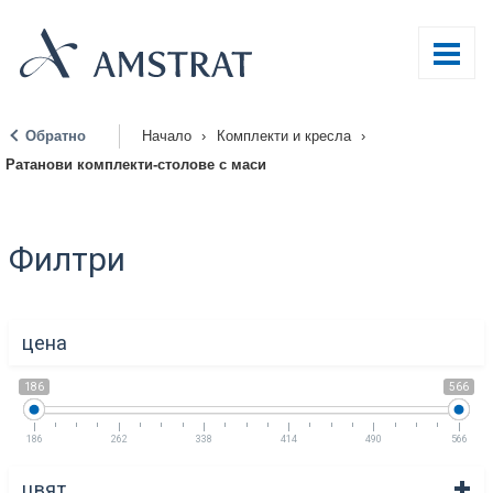
Обратно
Начало
›
Комплекти и кресла
›
|
Ратанови комплекти-столове с маси
Филтри
цена
186
566
186
262
338
414
490
566
цвят