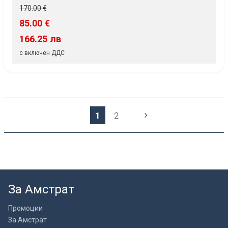
170.00 €
85.00 €
166.25 лв
с включен ДДС
›
1
2
За Амстрат
Промоции
За Амстрат