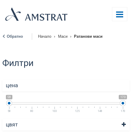
Обратно
Начало
›
Маси
›
Ратанови маси
|
Филтри
цена
58
170
58
80
103
125
148
170
цвят