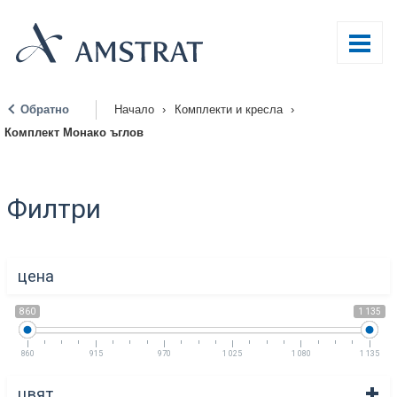
Обратно
Начало
›
Комплекти и кресла
›
|
Комплект Монако ъглов
Филтри
цена
860
1 135
860
915
970
1 025
1 080
1 135
цвят