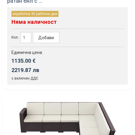
ратан бял с ...
изработка 30 работни дни
Няма наличност
Добави
Кол.:
Единична цена:
1135.00 €
2219.87 лв
с включен ДДС