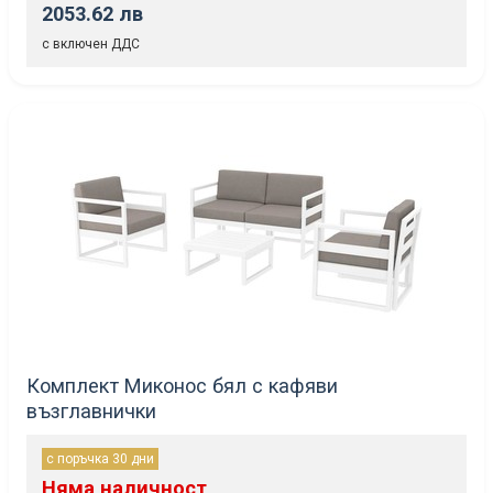
2053.62 лв
с включен ДДС
Комплект Миконос бял с кафяви
възглавнички
с поръчка 30 дни
Няма наличност