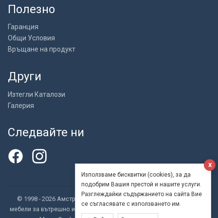
Полезно
Гаранция
Общи Условия
Връщане на продукт
Други
Изтегли Каталози
Галерия
Следвайте ни
x
Използваме бисквитки (cookies), за да
подобрим Вашия престой и нашите услуги.
Разглеждайки съдържанието на сайта Вие
© 1998 - 2026 Амстрат ООД - внос, търговия и производство на
се съгласявате с използването им.
мебели за вътрешно и външно обзавеждане. Бар столове, Кресла и