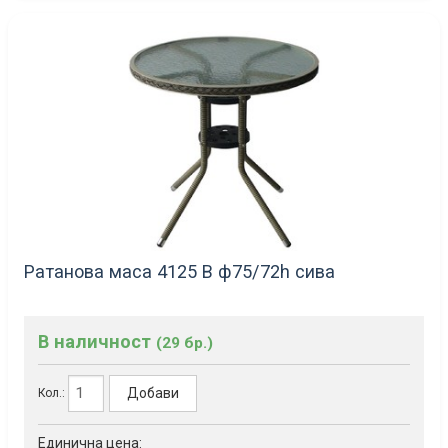
Ратанова маса 4125 B ф75/72h сива
В наличност
(29 бр.)
Добави
Кол.:
Единична цена: