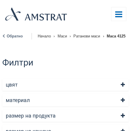
Обратно
Начало
›
Маси
›
Ратанови маси
›
Маса 4125
|
Филтри
цвят
материал
размер на продукта