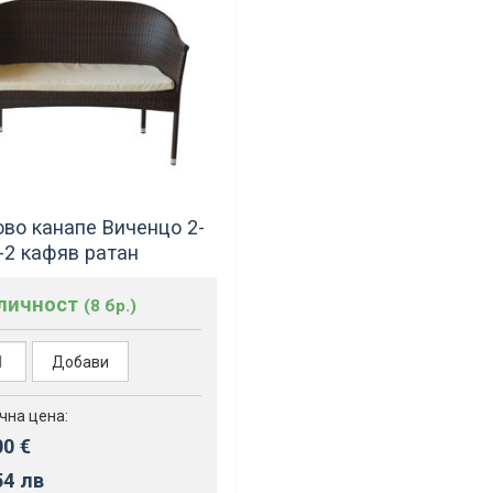
во канапе Виченцо 2-
-2 кафяв ратан
аличност
(8 бр.)
Добави
чна цена:
00 €
54 лв