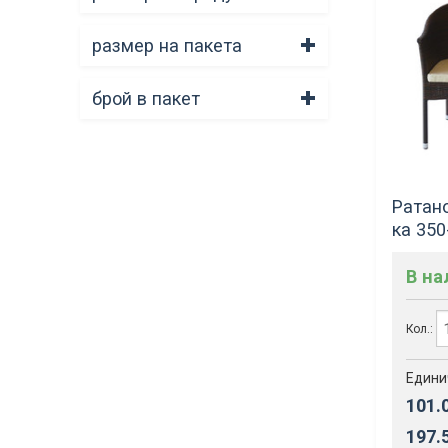
размер на пакета
брой в пакет
Ратано
ка 350
В н
Кол.:
Едини
101.
197.