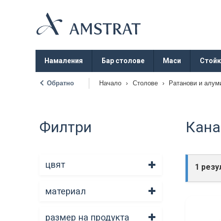
Намаления
Бар столове
Маси
Стойк
Обратно
Начало
›
Столове
›
Ратанови и алум
|
Филтри
Кана
цвят
1 резу
материал
размер на продукта