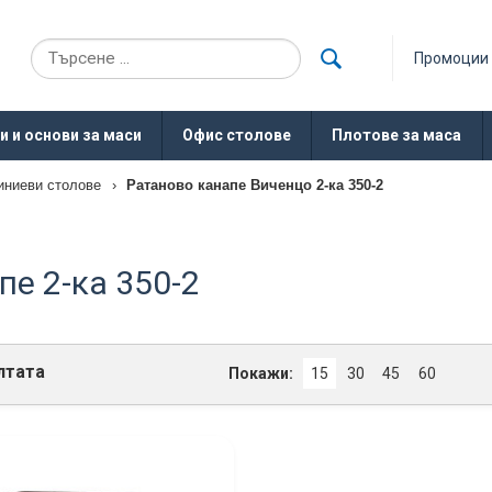
Промоции
и и основи за маси
Офис столове
Плотове за маса
иниеви столове
›
Ратаново канапе Виченцо 2-ка 350-2
пе 2-ка 350-2
лтата
Покажи:
15
30
45
60