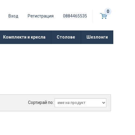
0
Вход
Регистрация
0884465535
Комплекти и кресла
Столове
Шезлонги
Сортирай по: