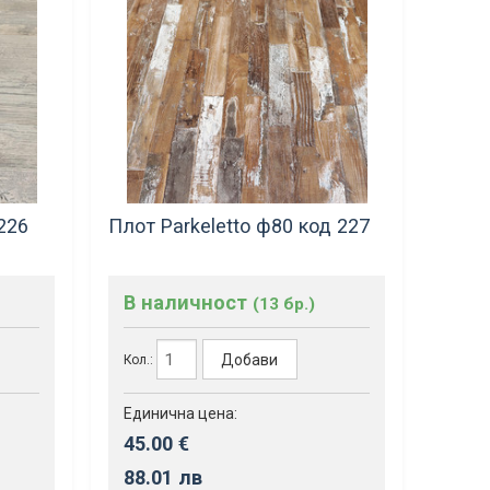
226
Плот Parkeletto ф80 код 227
В наличност
(13 бр.)
Добави
Кол.:
Единична цена:
45.00 €
88.01 лв