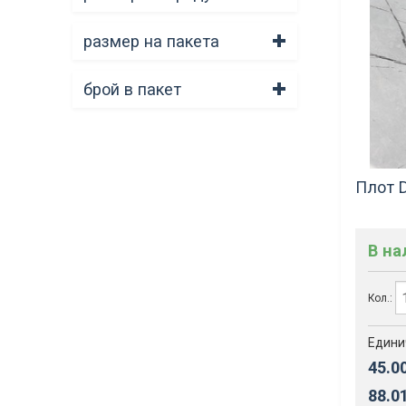
размер на пакета
брой в пакет
Плот D
В н
Кол.:
Едини
45.0
88.0