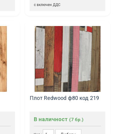
с включен ДДС
Плот Redwood ф80 код 219
В наличност
(7 бр.)