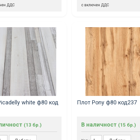
чен ДДС
с включен ДДС
icadelly white ф80 код
Плот Pony ф80 код237
аличност
В наличност
(13 бр.)
(15 бр.)