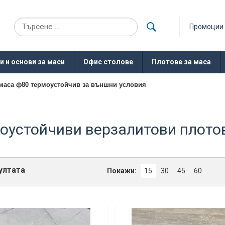
Промоции
и и основи за маси
Офис столове
Плотове за маса
 маса ф80 термоустойчив за външни условия
оустойчиви верзалитови плото
ултата
Покажи:
15
30
45
60