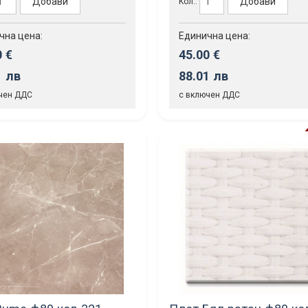
Добави
Добави
Кол.:
чна цена:
Единична цена:
0 €
45.00 €
1 лв
88.01 лв
чен ДДС
с включен ДДС