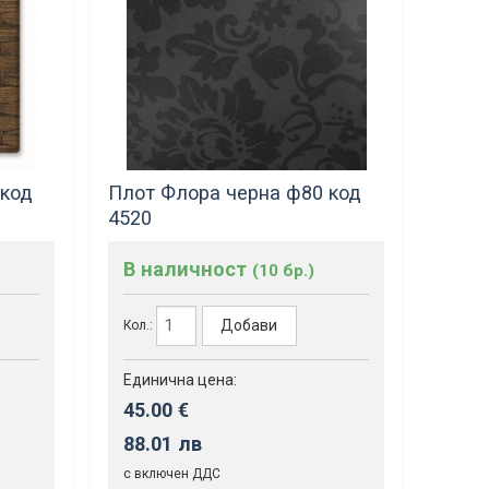
 код
Плот Флора черна ф80 код
4520
В наличност
(10 бр.)
Добави
Кол.:
Единична цена:
45.00 €
88.01 лв
с включен ДДС