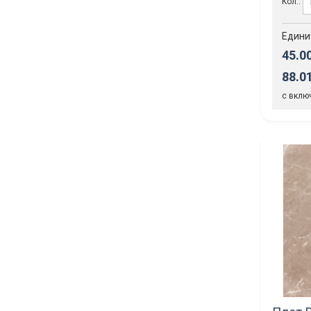
Кол.:
Едини
45.0
88.0
с вклю