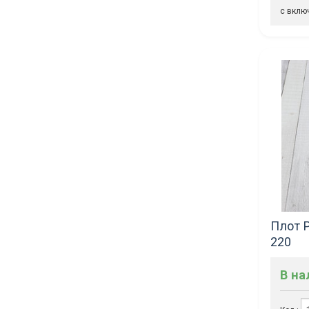
с вклю
Плот P
220
В н