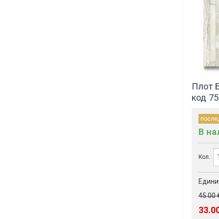
Плот 
код 7
после
В н
Кол.:
Едини
45.00 
33.0