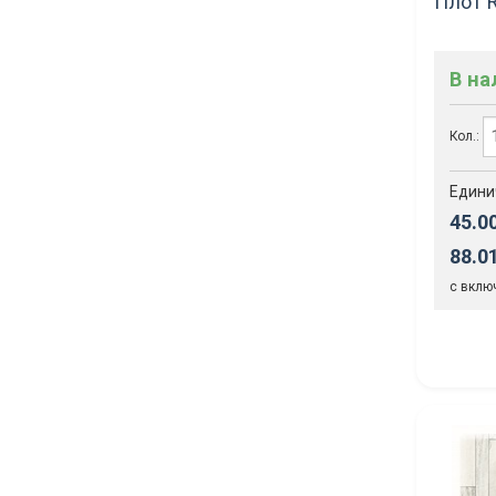
Плот 
В н
Кол.:
Едини
45.0
88.0
с вклю