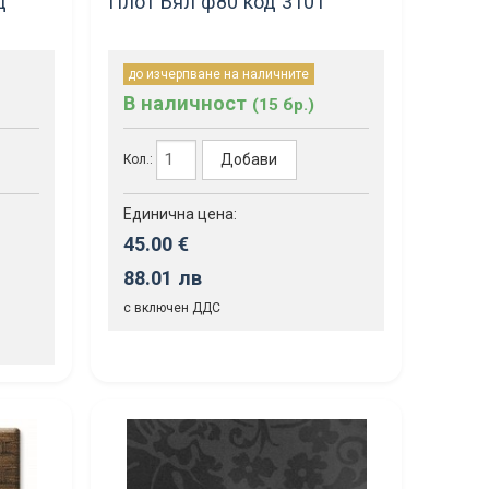
д
Плот Бял ф80 код 3101
до изчерпване на наличните
В наличност
(15 бр.)
Добави
Кол.:
Единична цена:
45.00 €
88.01 лв
с включен ДДС