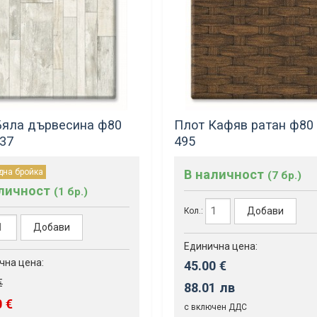
Бяла дървесина ф80
Плот Кафяв ратан ф80
537
495
дна бройка
В наличност
(7 бр.)
аличност
(1 бр.)
Добави
Кол.:
Добави
Единична цена:
чна цена:
45.00 €
€
88.01 лв
0 €
с включен ДДС