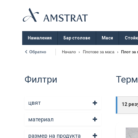
Намаления
Бар столове
Маси
Стойк
Обратно
Начало
›
Плотове за маса
›
Плот за
|
Филтри
Терм
цвят
12 рез
материал
размер на продукта