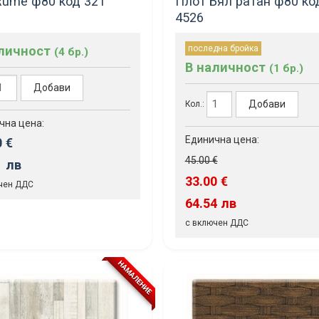
Rume ф80 код 321
Плот Бял ратан ф80 ко
4526
аличност
последна бройка
(4 бр.)
В наличност
(1 бр.)
Добави
Добави
Кол.:
чна цена:
Единична цена:
0 €
45.00 €
1 лв
33.00 €
чен ДДС
64.54 лв
с включен ДДС
НАМАЛЕНИЕ