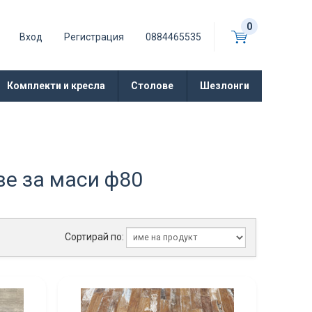
0
Вход
Регистрация
0884465535
Комплекти и кресла
Столове
Шезлонги
ве за маси ф80
Сортирай по: