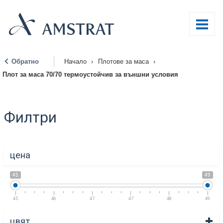
Обратно
Начало
›
Плотове за маса
›
|
Плот за маса 70/70 термоустойчив за външни условия
Филтри
цена
45
49
45
46
47
47
48
49
цвят