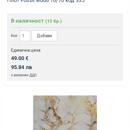
Плот Fossil wood 70/70 код 335
В наличност
(15 бр.)
Добави
Кол.:
Единична цена:
49.00 €
95.84 лв
с включен ДДС