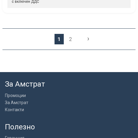
с включен ДДС
›
1
2
За Амстрат
Промоции
За Амстрат
Контакти
Полезно