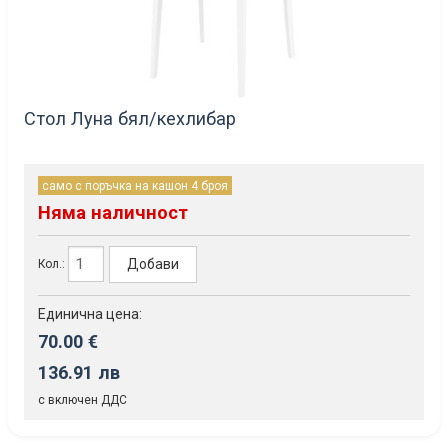
Стол Луна бял/кехлибар
само с поръчка на кашон 4 броя
Няма наличност
Добави
Кол.:
Единична цена:
70.00 €
136.91 лв
с включен ДДС