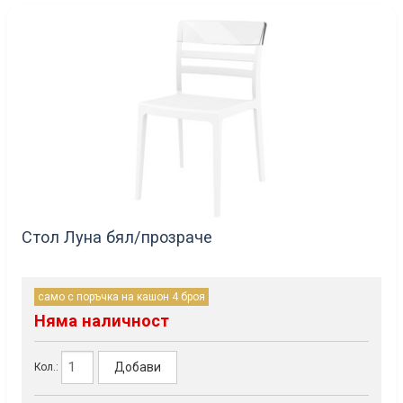
Стол Луна бял/прозраче
само с поръчка на кашон 4 броя
Няма наличност
Добави
Кол.: