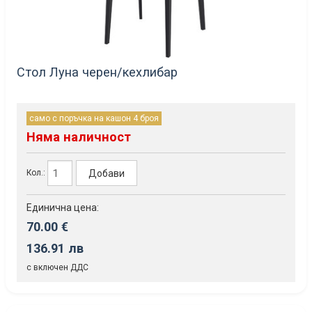
Стол Луна черен/кехлибар
само с поръчка на кашон 4 броя
Няма наличност
Добави
Кол.:
Единична цена:
70.00 €
136.91 лв
с включен ДДС