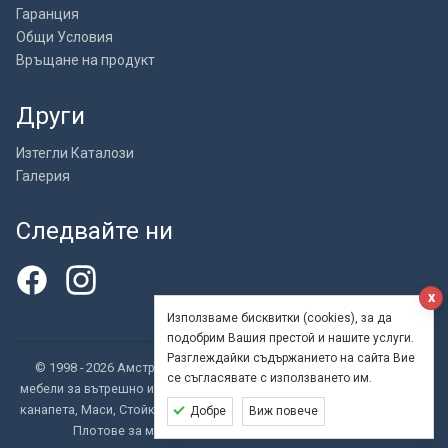
Гаранция
Общи Условия
Връщане на продукт
Други
Изтегли Каталози
Галерия
Следвайте ни
x
Използваме бисквитки (cookies), за да
подобрим Вашия престой и нашите услуги.
Разглеждайки съдържанието на сайта Вие
© 1998 - 2026 Амстрат ООД - внос, търговия и производство на
се съгласявате с използването им.
мебели за вътрешно и външно обзавеждане. Бар столове, Кресла и
канапета, Маси, Стойки за маси, Столове, Офис столове, Шезлонги,
Добре
Виж повече
Плотове за маси, Ратанови и трапезни комплекти.