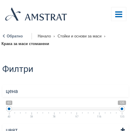
Обратно
Начало
›
Стойки и основи за маси
›
|
Крака за маси стоманени
Филтри
цена
40
135
40
59
78
97
116
135
цвят