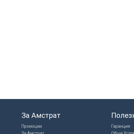
За Амстрат
Полез
Промоции
Гаранция
За Амстрат
Общи Усло