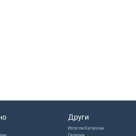
но
Други
Изтегли Каталози
вия
Галерия