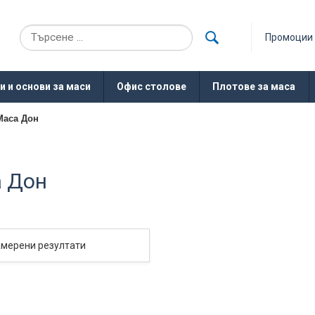
Промоции
и и основи за маси
Офис столове
Плотове за маса
Маса Дон
 Дон
амерени резултати