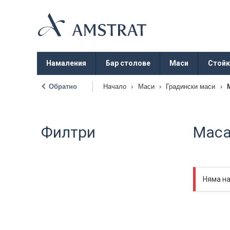
Намаления
Бар столове
Маси
Стойк
Обратно
Начало
›
Маси
›
Градински маси
›
|
Филтри
Маса
Няма н