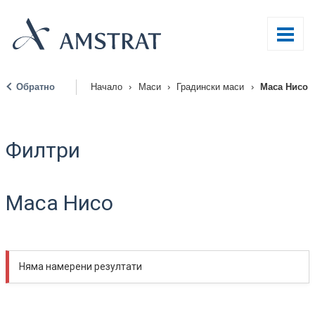
Обратно
Начало
›
Маси
›
Градински маси
›
Маса Нисо
|
Филтри
Маса Нисо
Няма намерени резултати