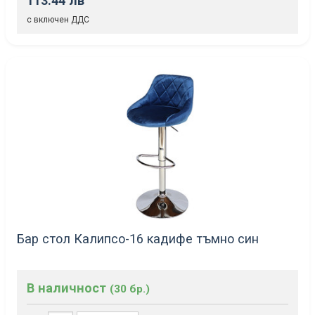
113.44 лв
с включен ДДС
Бар стол Калипсо-16 кадифе тъмно син
В наличност
(30 бр.)