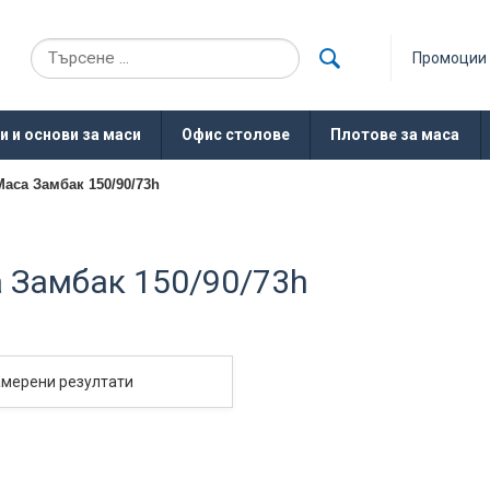
Промоции
и и основи за маси
Офис столове
Плотове за маса
Маса Замбак 150/90/73h
 Замбак 150/90/73h
амерени резултати