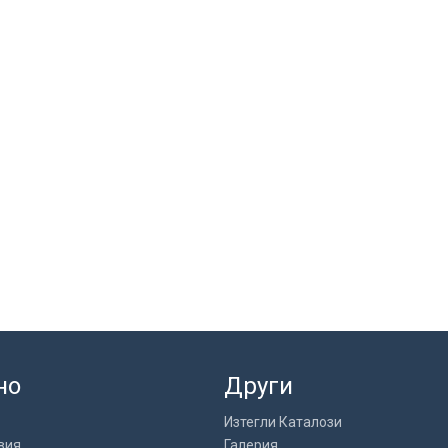
но
Други
Изтегли Каталози
вия
Галерия