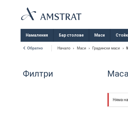
Намаления
Бар столове
Маси
Стойк
Обратно
Начало
›
Маси
›
Градински маси
›
|
Филтри
Маса
Няма н