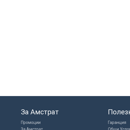
За Амстрат
Полез
Промоции
Гаранция
За Амстрат
Общи Усло