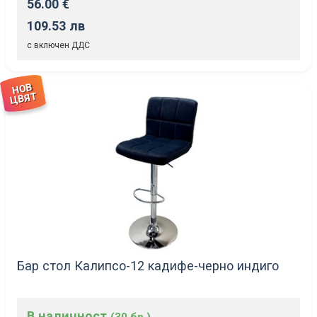
56.00 €
109.53 лв
с включен ДДС
НОВ
ЦВЯТ
Бар стол Калипсо-12 кадифе-черно индиго
В наличност
(30 бр.)