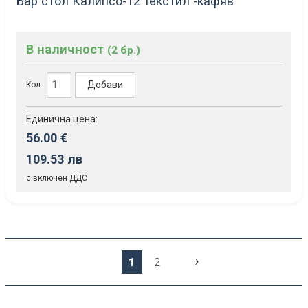
Бар стол Калипсо-12 текстил -кафяв
В наличност
(2 бр.)
Добави
Кол.:
Единична цена:
56.00 €
109.53 лв
с включен ДДС
›
1
2