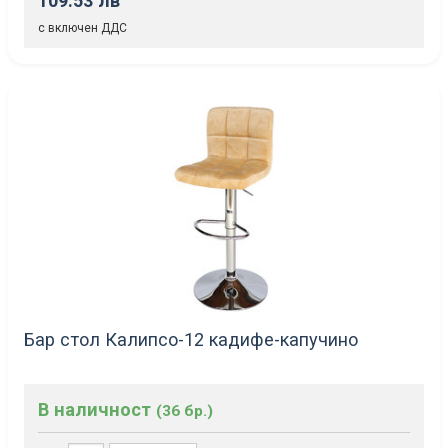
109.53 лв
с включен ДДС
Бар стол Калипсо-12 кадифе-капучино
В наличност
(36 бр.)