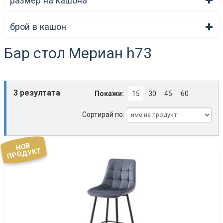
размер на кашона
брой в кашон
Бар стол Мериан h73
3 резултата
Покажи:
15
30
45
60
Сортирай по:
НОВ
ПРОДУКТ