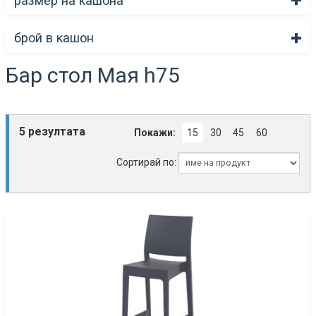
размер на кашона
брой в кашон
Бар стол Мая h75
5 резултата
Покажи:
15
30
45
60
Сортирай по: