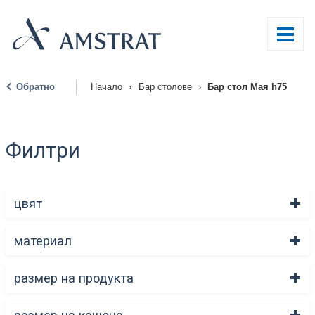
Обратно
Начало
›
Бар столове
›
Бар стол Мая h75
|
Филтри
цвят
материал
размер на продукта