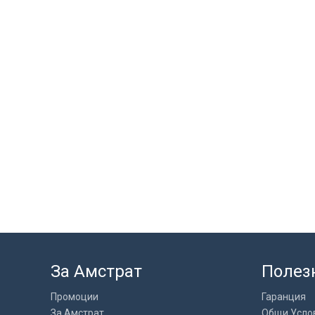
За Амстрат
Полез
Промоции
Гаранция
За Амстрат
Общи Усло