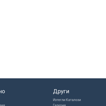
но
Други
Изтегли Каталози
вия
Галерия