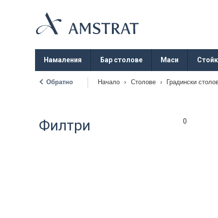
Намаления
Бар столове
Маси
Стойк
Обратно
Начало
›
Столове
›
Градински столо
|
Филтри
0