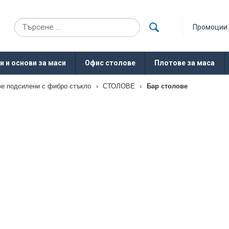
Промоции
и и основи за маси
Офис столове
Плотове за маса
ве подсилени с фибро стъкло
›
СТОЛОВЕ
›
Бар столове