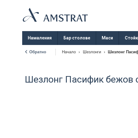
Намаления
Бар столове
Маси
Стойк
Обратно
Начало
›
Шезлонги
›
Шезлонг Пасиф
|
Шезлонг Пасифик бежов 