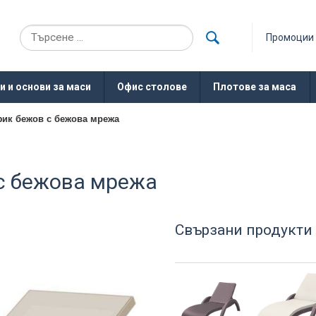
Промоции
и и основи за маси
Офис столове
Плотове за маса
ик бежов с бежова мрежа
с бежова мрежа
Свързани продукти