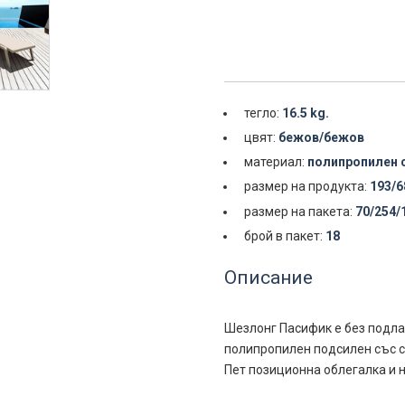
тегло:
16.5 kg.
цвят:
бежов/бежов
материал:
полипропилен 
размер на продукта:
193/6
размер на пакета:
70/254/
брой в пакет:
18
Описание
Шезлонг Пасифик е без подла
полипропилен подсилен със с
Пет позиционна облегалка и 