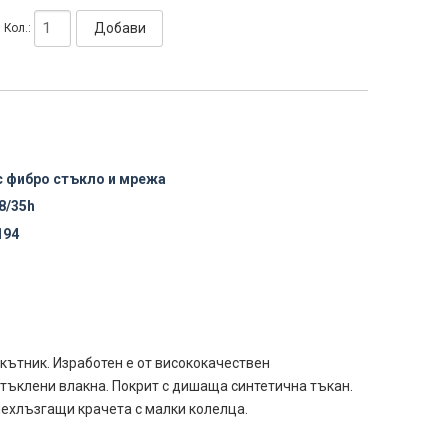
Добави
Кол.:
с фибро стъкло и мрежа
8/35h
194
кътник. Изработен е от висококачествен
тъклени влакна. Покрит с дишаща синтетична тъкан.
нехлъзгащи крачета с малки колелца.