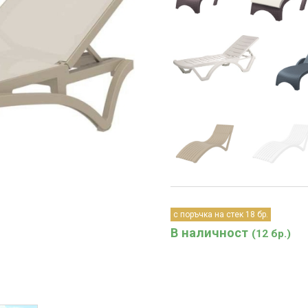
с поръчка на стек 18 бр.
В наличност
(12 бр.)