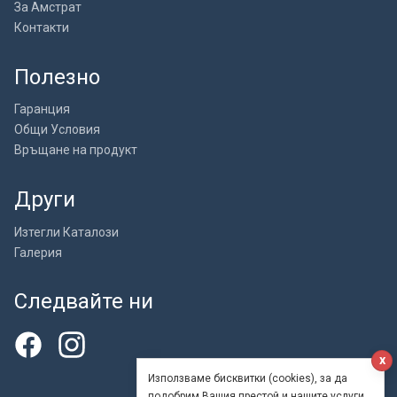
За Амстрат
Контакти
Полезно
Гаранция
Общи Условия
Връщане на продукт
Други
Изтегли Каталози
Галерия
Следвайте ни
x
Използваме бисквитки (cookies), за да
подобрим Вашия престой и нашите услуги.