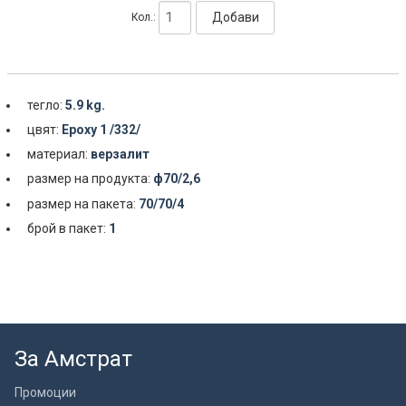
Добави
Кол.:
тегло:
5.9 kg.
цвят:
Epoxy 1 /332/
материал:
верзалит
размер на продукта:
ф70/2,6
размер на пакета:
70/70/4
брой в пакет:
1
За Амстрат
Промоции