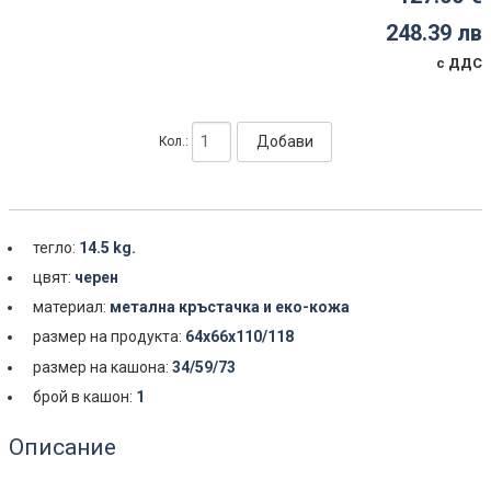
248.39 лв
с ДДС
Добави
Кол.:
тегло:
14.5 kg.
цвят:
черен
материал:
метална кръстачка и еко-кожа
размер на продукта:
64x66x110/118
размер на кашона:
34/59/73
брой в кашон:
1
Описание