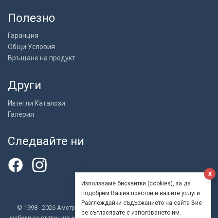
Полезно
Гаранция
Общи Условия
Връщане на продукт
Други
Изтегли Каталози
Галерия
Следвайте ни
x
Използваме бисквитки (cookies), за да
подобрим Вашия престой и нашите услуги.
Разглеждайки съдържанието на сайта Вие
© 1998 - 2026 Амстрат ООД - внос, търговия и производство на
се съгласявате с използването им.
мебели за вътрешно и външно обзавеждане. Бар столове, Кресла и