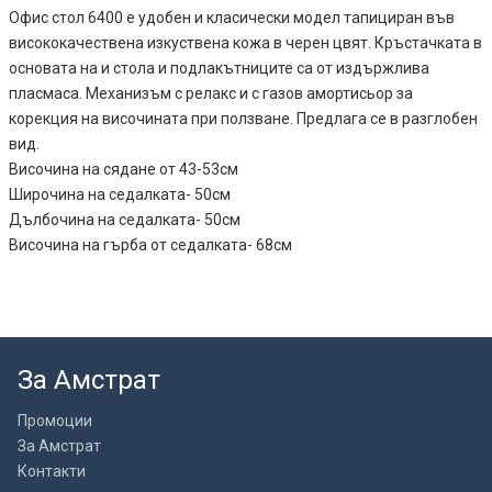
Офис стол 6400 е удобен и класически модел тапициран във
висококачествена изкуствена кожа в черен цвят. Кръстачката в
основата на и стола и подлакътниците са от издържлива
пласмаса. Механизъм с релакс и с газов амортисьор за
корекция на височината при ползване. Предлага се в разглобен
вид.
Височина на сядане от 43-53см
Широчина на седалката- 50см
Дълбочина на седалката- 50см
Височина на гърба от седалката- 68см
За Амстрат
Промоции
За Амстрат
Контакти