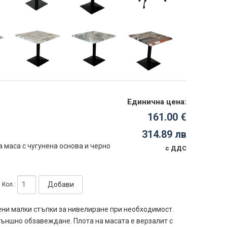
Единична цена:
161.00 €
314.89 лв
а маса с чугунена основа и черно
с ДДС
Добави
Кол.:
ени малки стъпки за нивелиране при необходимост.
ъншно обзавеждане. Плота на масата е верзалит с