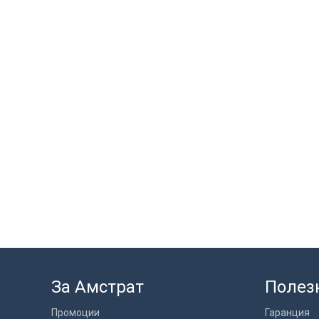
За Амстрат
Полез
Промоции
Гаранция