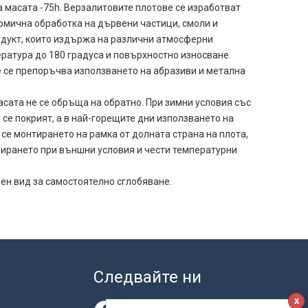
 масата -75h. Верзалитовите плотове се изработват
ермична обработка на дървени частици, смоли и
одукт, които издържа на различни атмосферни
ература до 180 градуса и повърхностно износване.
е се препоръчва използването на абразиви и метална
асата не се обръща на обратно. При зимни условия със
се покрият, а в най-горещите дни използването на
се монтирането на рамка от долната страна на плота,
ирането при външни условия и чести температурни
ен вид за самостоятелно сглобяване.
Следвайте ни
x