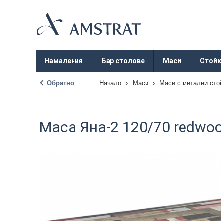
Намаления
Бар столове
Маси
Стойк
Обратно
Начало
›
Маси
›
Маси с метални сто
|
Маса Яна-2 120/70 redwo