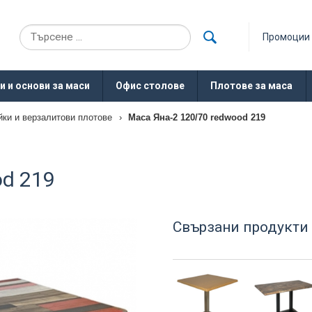
Промоции
и и основи за маси
Офис столове
Плотове за маса
йки и верзалитови плотове
›
Маса Яна-2 120/70 redwood 219
od 219
Свързани продукти