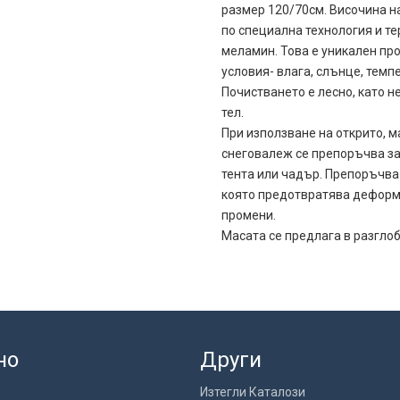
размер 120/70см. Височина на
по специална технология и т
меламин. Това е уникален пр
условия- влага, слънце, темп
Почистването е лесно, като н
тел.
При използване на открито, м
снеговалеж се препоръчва за 
тента или чадър. Препоръчва 
която предотвратява деформ
промени.
Масата се предлага в разглоб
но
Други
Изтегли Каталози