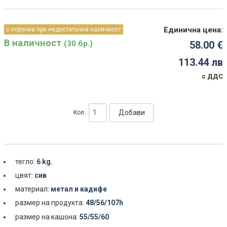
Единична цена:
с поръчка при недостатъчна наличност
В наличност
(30 бр.)
58.00 €
113.44 лв
с ДДС
Добави
Кол.:
тегло:
6 kg.
цвят:
сив
материал:
метал и кадифе
размер на продукта:
48/56/107h
размер на кашона:
55/55/60