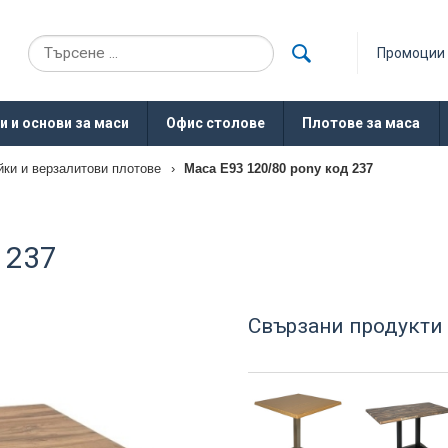
Промоции
и и основи за маси
Офис столове
Плотове за маса
йки и верзалитови плотове
›
Маса Е93 120/80 pony код 237
 237
Свързани продукти