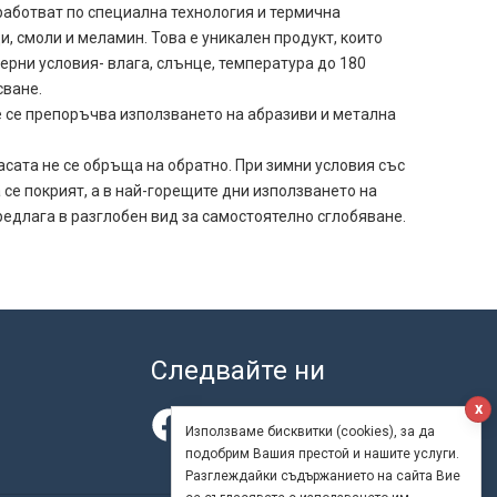
работват по специална технология и термична
, смоли и меламин. Това е уникален продукт, които
рни условия- влага, слънце, температура до 180
сване.
е се препоръчва използването на абразиви и метална
асата не се обръща на обратно. При зимни условия със
се покрият, а в най-горещите дни използването на
редлага в разглобен вид за самостоятелно сглобяване.
Следвайте ни
x
Използваме бисквитки (cookies), за да
подобрим Вашия престой и нашите услуги.
Разглеждайки съдържанието на сайта Вие