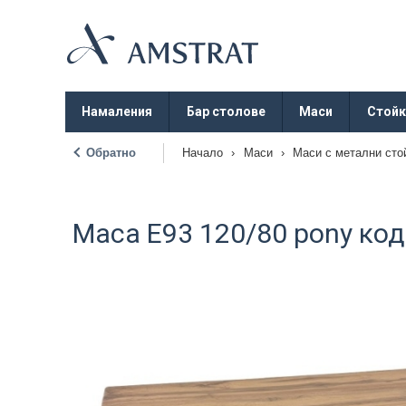
Намаления
Бар столове
Маси
Стойк
Обратно
Начало
›
Маси
›
Маси с метални сто
|
Маса Е93 120/80 pony код