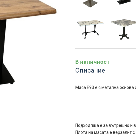
В наличност
Описание
Маса Е93 е с метална основа 
Подходяща е за вътрешно и в
Плота на масата е верзалит с