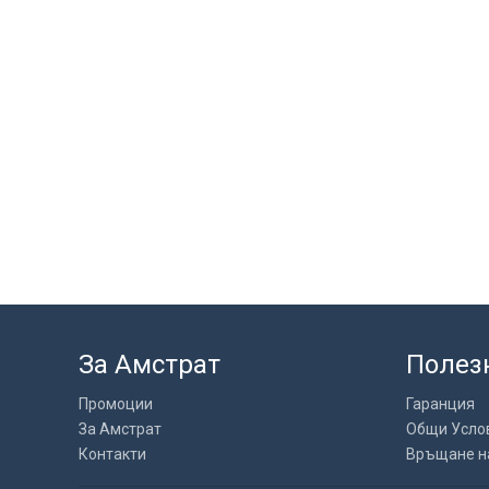
За Амстрат
Полез
Промоции
Гаранция
За Амстрат
Общи Усло
Контакти
Връщане н