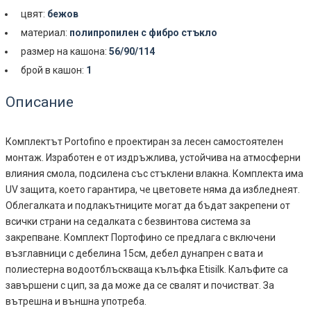
цвят:
бежов
материал:
полипропилен с фибро стъкло
размер на кашона:
56/90/114
брой в кашон:
1
Описание
Комплектът Portofino е проектиран за лесен самостоятелен
монтаж. Изработен е от издръжлива, устойчива на атмосферни
влияния смола, подсилена със стъклени влакна. Комплекта има
UV защита, което гарантира, че цветовете няма да избледнеят.
Облегалката и подлакътниците могат да бъдат закрепени от
всички страни на седалката с безвинтова система за
закрепване. Комплект Портофино се предлага с включени
възглавници с дебелина 15см, дебел дунапрен с вата и
полиестерна водоотблъскваща кълъфка Etisilk. Калъфите са
завършени с цип, за да може да се свалят и почистват. За
вътрешна и външна употреба.