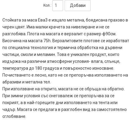
Добави
Кол.:
Стойката за маса Ева3 е изцало метална, боядисана прахово в
черен цвят. Има малки крачета за нивелиране и не се
разглобява. Плота на масата е верзалит с размер ф90см.
Височина на масата 75h. Верзалитовите плотове се изработват
по специална технология и термична обработка на дървени
частици, смоли и меламин. Това е уникален продукт, които
издържа на различни атмосферни условия- влага, слънце,
температура до 180 градуса и повърхностно износване.
Почистването е лесно, като не се препоръчва използването на
абразиви и метална тел.
При използване на открито, масата не се обръща на обратно.
При зимни условия със снеговалеж се препоръчва за се
покрият, а в най-горещите дни използването на тента или
чадър. Масата се предлага в разглобен вид за самостоятелно
сглобяване.