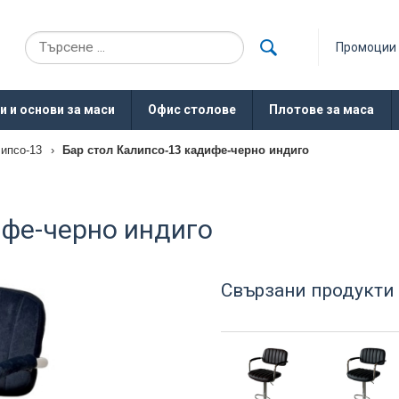
Промоции
и и основи за маси
Офис столове
Плотове за маса
липсо-13
›
Бар стол Калипсо-13 кадифе-черно индиго
ифе-черно индиго
Свързани продукти