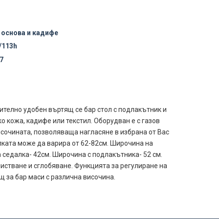
 основа и кадифе
/113h
7
ително удобен въртящ се бар стол с подлакътник и
о кожа, кадифе или текстил. Оборудван е с газов
исочината, позволяваща нагласяне в избрана от Вас
лката може да варира от 62-82см. Широчина на
 седалка- 42см. Широчина с подлакътника- 52 см.
истване и сглобяване. Функцията за регулиране на
 за бар маси с различна височина.