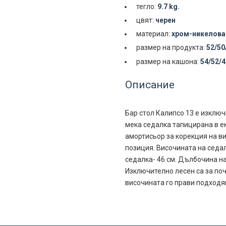
тегло:
9.7 kg.
цвят:
черен
материал:
хром-никелова
размер на продукта:
52/50
размер на кашона:
54/52/4
Описание
Бар стол Калипсо 13 е изключ
мека седалка тапицирана в ек
амортисьор за корекция на в
позиция. Височината на седа
седалка- 46 см. Дълбочина на
Изключително лесен са за поч
височината го прави подходящ