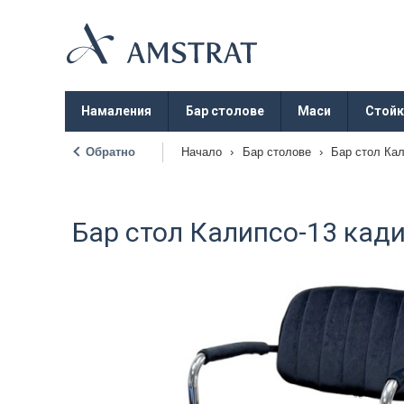
Намаления
Бар столове
Маси
Стойк
Обратно
Начало
›
Бар столове
›
Бар стол Ка
|
Бар стол Калипсо-13 кад