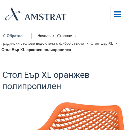
Обратно
Начало
›
Столове
›
|
Градински столове подсилени с фибро стъкло
›
Стол Еър XL
›
Стол Еър XL оранжев полипропилен
Стол Еър XL оранжев
полипропилен