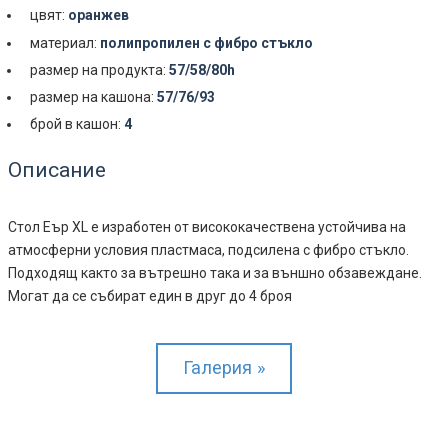
цвят:
оранжев
материал:
полипропилен с фибро стъкло
размер на продукта:
57/58/80h
размер на кашона:
57/76/93
брой в кашон:
4
Описание
Стол Еър XL е изработен от висококачествена устойчива на
атмосферни условия пластмаса, подсилена с фибро стъкло.
Подходящ както за вътрешно така и за външно обзавеждане.
Могат да се събират един в друг до 4 броя
Галерия »